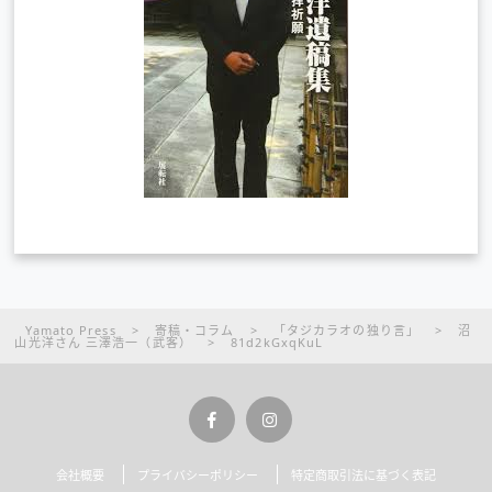
Yamato Press
>
寄稿・コラム
>
「タジカラオの独り言」
>
沼
山光洋さん 三澤浩一（武客）
>
81d2kGxqKuL
会社概要
プライバシーポリシー
特定商取引法に基づく表記