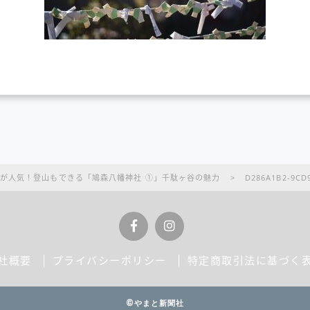
が人気！登山もできる「鳩森八幡神社 ①」千駄ヶ谷の魅力
>
D286A1B2-9CD9
社概要
プライバシーポリシー
特定商取引法に基づく
©やまと新聞社