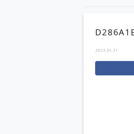
D286A1
2023.01.31