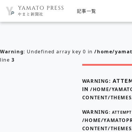
記事一覧
Warning
: Undefined array key 0 in
/home/yamato
line
3
WARNING
: ATTE
IN
/HOME/YAMATO
CONTENT/THEMES
WARNING
: ATTEMP
/HOME/YAMATOPR
CONTENT/THEMES