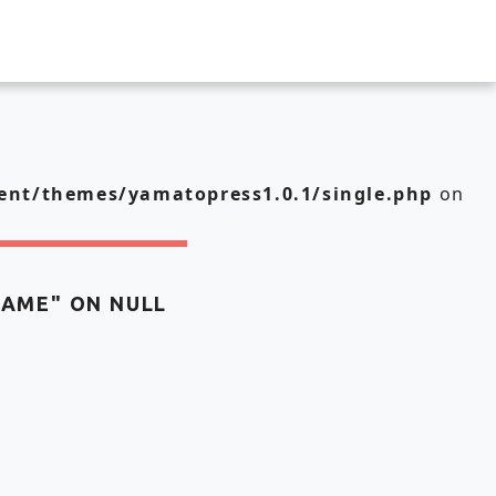
nt/themes/yamatopress1.0.1/single.php
on
NAME" ON NULL