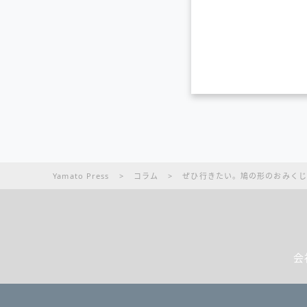
Yamato Press
>
コラム
>
ぜひ行きたい。鳩の形のおみくじ
会