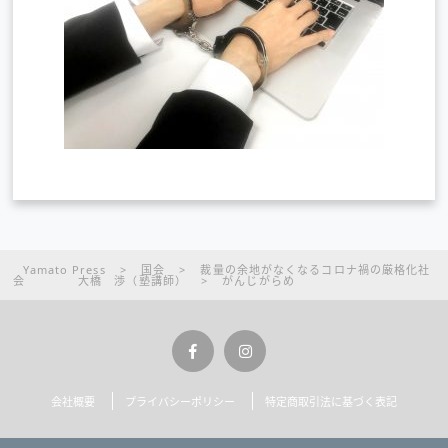
Yamato Press
>
国会
>
裁量の余地がなくなるコロナ禍の厳格化社
会 大橋 渉（塾講師）
>
がんじがらめ
会社概要
プライバシーポリシー
特定商取引法に基づく表記