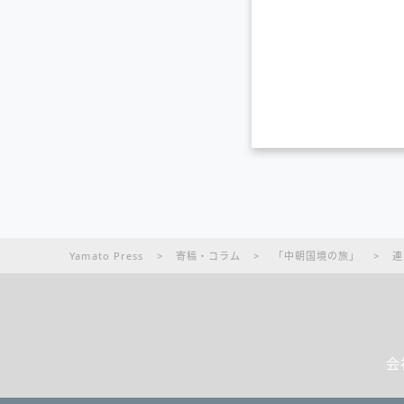
Yamato Press
>
寄稿・コラム
>
「中朝国境の旅」
>
連
会