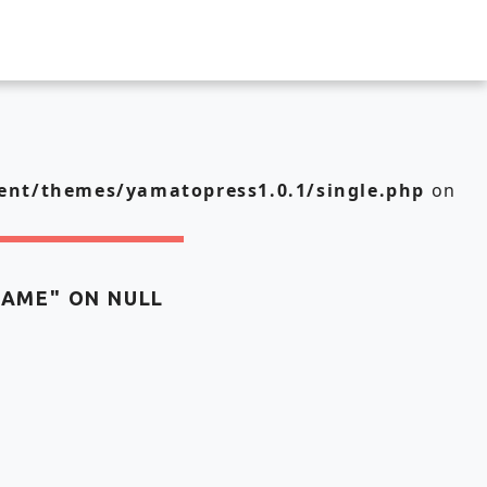
nt/themes/yamatopress1.0.1/single.php
on
NAME" ON NULL