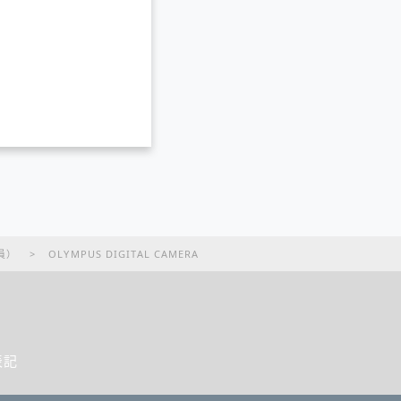
員）
>
OLYMPUS DIGITAL CAMERA
表記