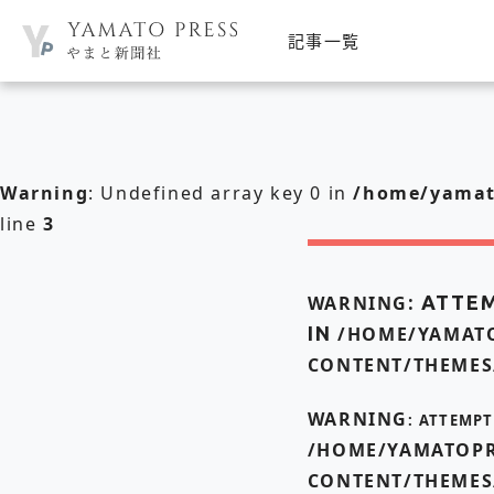
記事一覧
Warning
: Undefined array key 0 in
/home/yamato
line
3
WARNING
: ATTE
IN
/HOME/YAMATO
CONTENT/THEMES
WARNING
: ATTEMP
/HOME/YAMATOPR
CONTENT/THEMES