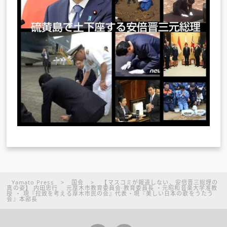
Yamato Press
>
国会
>
【マスコミが報道しない、安倍晋三総理の
真の姿】 内田忠行 元厚木市教育委員会·教育委員長 ・元昭和音楽大学准教
授 ・ 現『拉致を考える厚木市民の会』代表・現『美しい日本の歌をうたう
会』本部長