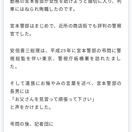
勤務の宮本警部が女性を助けようと踏切に入り、
列
車にはねられ殉職したのです。
宮本警部はまじめで、近所の商店街でも評判の警察
官でした。
安倍晋三総理は、
平成25年に宮本警部の弔問に警
視総監を伴い東京、
警視庁板橋署を訪れたまし
た。
そして遺族にお悔やみの言葉を述べ、宮本警部の
長男には
「お父さんを見習って頑張って下さい」
と声をかけました。
弔問の後、記者団に