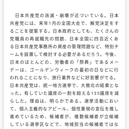
日本共産党の消滅・崩壊が近づいている。日本
共産党には、
来年1月の全国大会で、解党決定をす
ることを提案する。
日本政府としても、たくさんの
党職員の再就職先の問題、
日本全国に四百近くあ
る日本共産党事務所の資産の管理問題など、
特別チ
ームを設置して検討する必要があるだろう。今後、
日本のほとんどの、労働者の「祭典」であるメー
デーは、
ゴールデンウィークの最初の日などに行
われることになり、
旅行業界などに好影響がでる。
日本共産党は、統一地方選挙で、大敗北の結果とな
った。
有していた議席の一割を超える135議席を減
らした。理由は、
明らかである。選挙活動におい
て、個人主義的なアピール、
個性重視の宣伝を推し
進めているため、候補者が、
複数候補者が立候補
している選挙区などで、
地域担当の候補者ではな