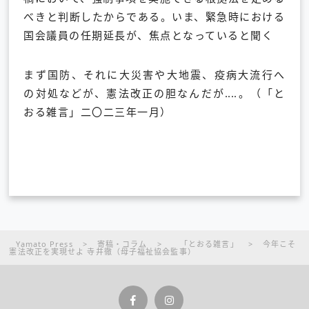
べきと判断したからである。いま、緊急時における
国会議員の任期延長が、焦点となっていると聞く
まず国防、それに大災害や大地震、疫病大流行へ
の対処などが、憲法改正の胆なんだが‥‥。（「と
おる雑言」二〇二三年一月）
Yamato Press
>
寄稿・コラム
>
「とおる雑言」
>
今年こそ
憲法改正を実現せよ 寺井徹（母子福祉協会監事）