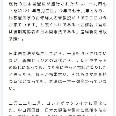
現行の日本国憲法が施行されたのは、一九四七
（昭和22）年五月三日。今年で七十六年となり、
比較憲法学の西修駒大名誉教授が「あちこちガタ
が来ています」と嘆くわけである（西修著『吾輩
は後期高齢者の日本国憲法である』産経新聞出版
参照）。
日本国憲法が誕生してから、一度も改正されてい
ない。新聞とラジオの時代から、テレビやネット
の時代になっても、また家にやっと電話が普及した
と思ったら、個人が携帯電話、それもスマホを持
つ時代となっても、憲法は一言一句変わっていな
い。
二〇二二年二月、ロシアがウクライナに侵攻し
た。中ロ両国は、日本の領海や領空に艦船や航空