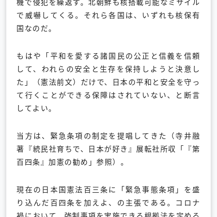
機で侵犯を繰返す。北朝鮮も核搭載可能なミサイル
で威嚇してくる。それら各国は、いずれも核保有
国なのだ。
もはや「平和を愛する諸国民の公正と信義を信頼
して、われらの安全と生存を保持しようと決意し
た」（憲法前文）だけで、日本の平和と安全を守っ
て行くことができる保障はされていない、と断言
してよい。
当方は、緊急条項の制定を提唱してきた（寺井融
著『続民社育ちで、日本が好き』展転社所収「『第
百四条』加憲の勧め」参照）。
現在の日本国憲法百三条に「緊急事態条項」を盛
り込んだ百四条を加えよ、の主張である。コロナ
禍において、強制事項を実施できる根拠法を定める