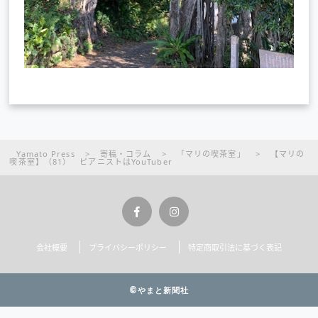
Yamato Press
>
寄稿・コラム
>
「マリの喫茶室」
>
【マリの
喫茶室】（81） ピアニストはYouTuber
会社概要
プライバシーポリシー
特定商取引法に基づく表記
©やまと新聞社