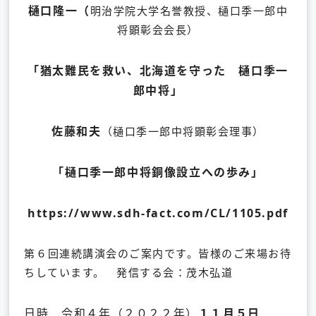
樋口隆一（
明治学院大学名誉教授、樋口季一郎中
将顕彰会会長）
「猶太難民を救い、北海道を守った 樋口季一
郎中将」
佐藤和夫
（樋口季一郎中将顕彰会理事）
「樋口季一郎中将銅像設立への歩み」
https://www.sdh-fact.com/CL/1105.pdf
第６回連続講演会のご案内です。皆様のご来場お待
ちしています。 発信する会：茂木弘道
日時 令和４年（２０２２年）
１１月５日