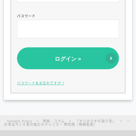
パスワード
パスワードをお忘れですか ?
Yamato Press
>
寄稿・コラム
>
「タジカラオの独り言」
>
－
日本は今こそ真の独立のチャンス－ 野伏翔（映画監督）