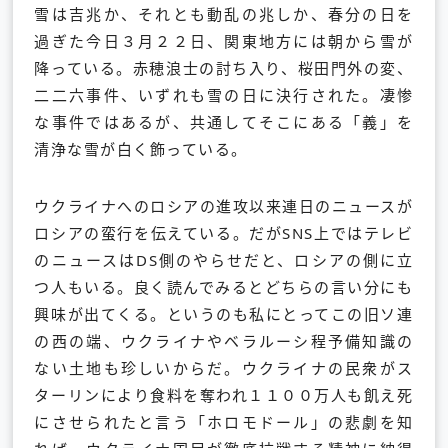
雪は吉兆か、それとも動乱の兆しか、春分の日を
過ぎた今日３月２２日、関東地方には朝から雪が
降っている。赤穂浪士の討ち入り、桜田門外の変、
二二六事件、いずれも雪の日に決行された。凄惨
な事件ではあるが、共通してそこにある「義」を
清浄な雪が白く飾っている。
ウクライナへのロシアの進攻以来連日のニュースが
ロシアの蛮行を伝えている。だがSNS上ではテレビ
のニュースはDS側のやらせだと、ロシアの側に立
つ人もいる。良く読んでみるとどちらの言い分にも
興味が出てくる。というのも私にとってこの旧ソ連
の西の端、ウクライナやベラルーシ程予備知識の
ない土地も珍しいからだ。ウクライナの民衆がス
ターリンにより食料を奪われ１１００万人も飢え死
にさせられたと言う「ホロモドール」の悲劇を知