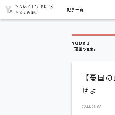
記事一覧
YUOKU
「憂国の直言」
【憂国の
せよ 
2022.03.08