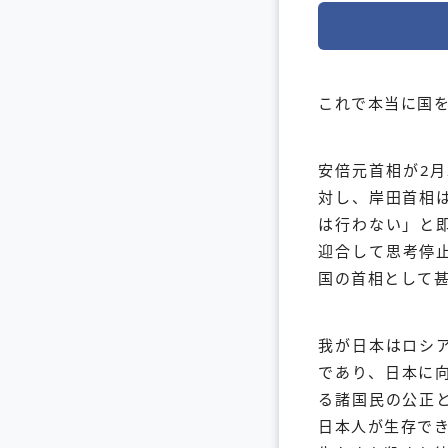
これで本当に国
安倍元首相が2
対し、岸田首相
は行わない」と
迎合して思考停
国の首相として
我が日本はロシ
であり、日本に
る諸国民の公正
日本人が生存で