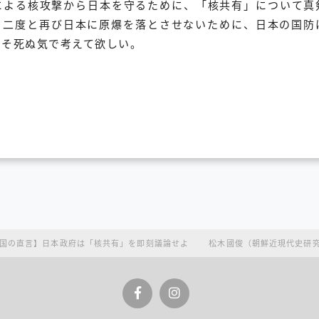
による核攻撃から日本を守るために、「核共有」について真
。二度と再び日本に原爆を落とさせないために、日本の国防
こそ死ぬ気で考えて欲しい。
国の直言】日本政府は「核共有」を即刻議論せよ 松木國俊（朝鮮近現代史研