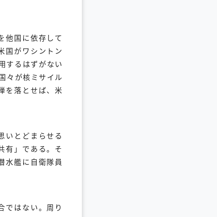
を他国に依存して
米国がワシントン
使用するはずがない
国々が核ミサイル
弾を落とせば、米
思いとどまらせる
共有」である。そ
潜水艦に自衛隊員
合ではない。周り