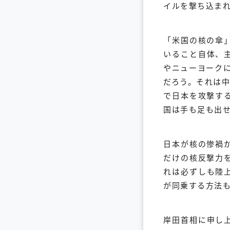
イルを撃ち込ま
「米国の核の傘
いること自体、
やニューヨークに
だろう。それは
で日本を攻撃す
国は手も足も出
日本が核の惨禍
だけの核反撃力
れは必ずしも陸
が同乗する方法
岸田首相に申し