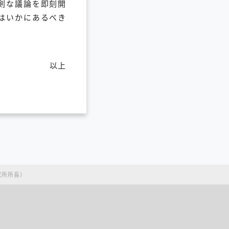
剣な議論を即刻開
はいかにあるべき
以上
究所所長）