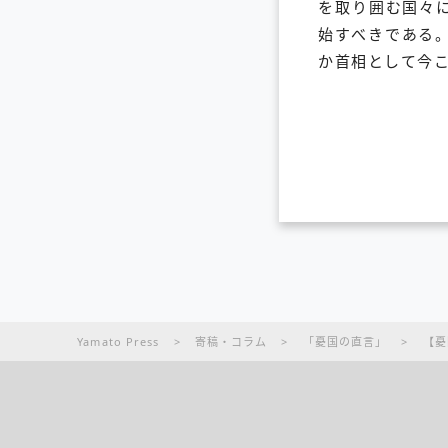
を取り囲む国々
始すべきである
か首相として今
Yamato Press
>
寄稿・コラム
>
「憂国の直言」
>
【憂