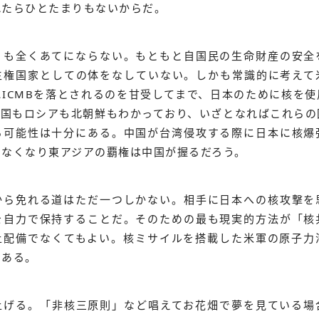
れたらひとたまりもないからだ。
」も全くあてにならない。もともと自国民の生命財産の安全
主権国家としての体をなしていない。しかも常識的に考えて
ICMBを落とされるのを甘受してまで、日本のために核を
中国もロシアも北朝鮮もわかっており、いざとなればこれらの
る可能性は十分にある。中国が台湾侵攻する際に日本に核爆
せなくなり東アジアの覇権は中国が握るだろう。
から免れる道はただ一つしかない。相手に日本への核攻撃を
を自力で保持することだ。そのための最も現実的方法が「核
上配備でなくてもよい。核ミサイルを搭載した米軍の原子力
もある。
上げる。「非核三原則」など唱えてお花畑で夢を見ている場