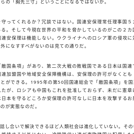
彼らの「胸先三寸」ということになるではないか。
を守ってくれるか？冗談ではない。国連安保理常任理事国５
いる。そして今現在世界の平和を脅かしているのがこの２カ
国連安保理は機能しない。ウクライナへのロシア軍の侵攻に
以外になすすべがないのは見ての通りだ。
「敵国条項」があり、第二次大戦の敗戦国である日本は国連
国連加盟国や地域安全保障機構は、安保理の許可がなくとも
とができる。1995年の第50回国連総会で「敵国条項」を
れたが、ロシアも中国もこれを批准しておらず、未だに憲章
は日本を守るどころか安保理の許可なしに日本を攻撃するお
るのが実態なのだ。
て話し合いで解決できるほど人類社会は進化していない。その