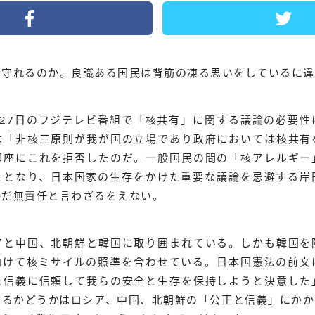
を守れるのか。良識ある国民は背筋の凍る思いをしているに違
月27日のフジテレビ番組で「核共有」に関する議論の必要性
は「非核三原則が我が国の立場であり政府においては核共有
即座にこれを拒否したのだ。一般国民の間の「核アレルギー
止となり、日本国家の生存をかけた重要な議論を忌避する岸
甚だ無責任と言わざるをえない。
アと中国、北朝鮮と韓国に取り囲まれている。しかも韓国を
向けて核ミサイルの照準を合わせている。日本国憲法の前文
と信義に信頼して我らの安全と生存を保持しようと決意した
きるかどうかはロシア、中国、北朝鮮の「公正と信義」にかか