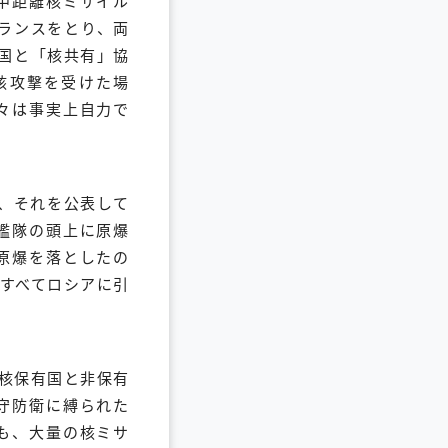
中距離核ミサイル
バランスをとり、両
国と「核共有」協
核攻撃を受けた場
々は事実上自力で
し、それを公表して
艦隊の頭上に原爆
原爆を落としたの
すべてロシアに引
核保有国と非保有
守防衛に縛られた
も、大量の核ミサ