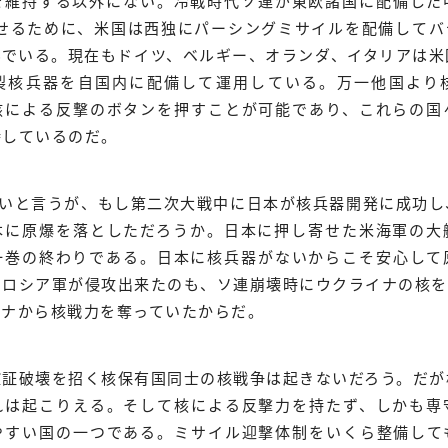
を維持する以外にない。冷戦時代ソ連が東欧諸国に配備した
させるために、米国は西独にパーシングミサイルを配備して
んでいる。現在もドイツ、ベルギー、オランダ、イタリアは米
製核兵器を自国内に配備して運用している。万一他国より
核による反撃のボタンを押すことが可能であり、これらの国
持しているのだ。
ないと言うが、もし第二次大戦中に日本が核兵器開発に成功
本に原爆を落としただろうか。日本に押し寄せた米海軍の大
一巻の終わりである。日本に核兵器がないからこそ安心して
にロシア軍が侵攻出来たのも、ソ連崩壊時にウクライナの核を
イナから核戦力を奪っていたからだ。
確証破壊を招く核保有国同士の核戦争は起きないだろう。だが
れは起こりえる。そして核による反撃力を持たず、しかも専
やすい国の一つである。ミサイル迎撃体制をいくら整備して