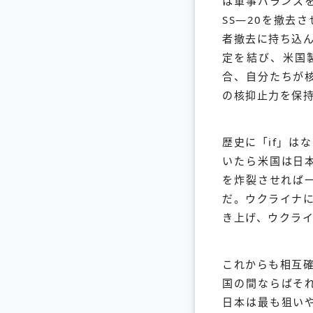
は軍事バランス
SS―20を撤去
者撤去に持ち込
定を結び、米国
合、自分たちが
の核抑止力を保
歴史に「if」は
いたら米国は日
を炸裂させれば
だ。ウクライナ
き上げ、ウクラ
これからも相互
国の間ならばそ
日本は最も狙い