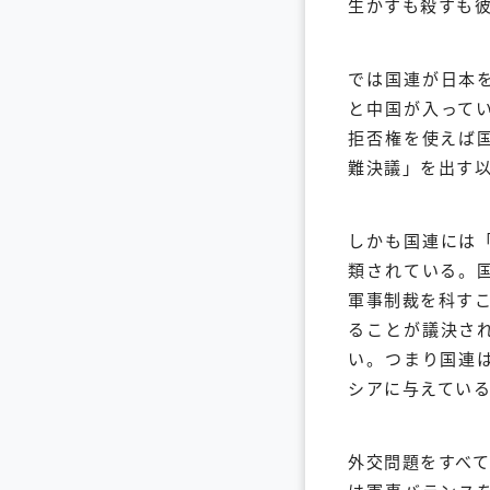
生かすも殺すも
では国連が日本
と中国が入って
拒否権を使えば
難決議」を出す
しかも国連には
類されている。
軍事制裁を科すこ
ることが議決さ
い。つまり国連
シアに与えてい
外交問題をすべ