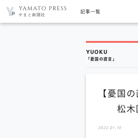
記事一覧
YUOKU
「憂国の直言」
【憂国の
松木國
2022.01.10