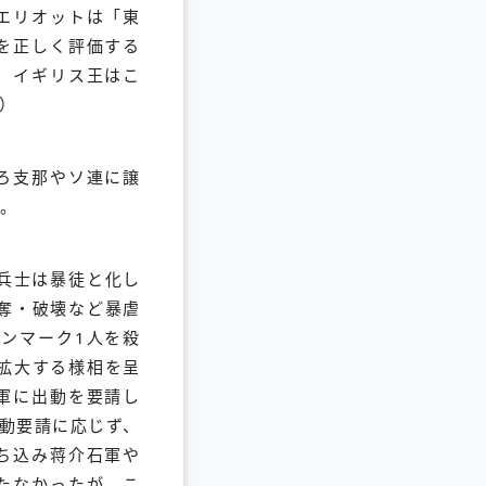
エリオットは「東
を正しく評価する
、イギリス王はこ
）
ろ支那やソ連に譲
。
の兵士は暴徒と化し
奪・破壊など暴虐
デンマーク1人を殺
拡大する様相を呈
軍に出動を要請し
動要請に応じず、
ち込み蒋介石軍や
たなかったが、こ