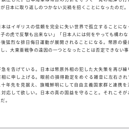
断が日本に取り返しのつかない災禍を招くことになったのだ。
日本はイギリスの信頼を完全に失い世界で孤立することにな
り子の虎で反撃も出来ない」「日本人には何をやっても構わな
の後猛烈な排日侮日運動が展開されることになる。幣原の優
発し、大東亜戦争の遠因の一つとなったことは否定できない事
び急を告げている。日本は幣原外相の犯した大失策を再び繰
首相に申し上げる。眼前の損得勘定をめぐる雑音に左右され
二十年先を見据え、旗幟鮮明にして自由主義国家群と連携を
と対応して欲しい。日本の真の国益を守ること。それこそが
のだ。