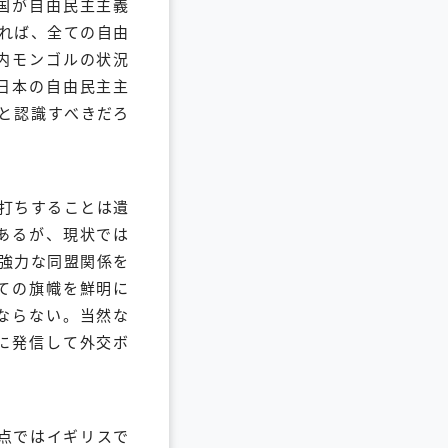
国が自由民主主義
れば、全ての自由
内モンゴルの状況
日本の自由民主主
と認識すべきだろ
刀打ちすることは遺
あるが、現状では
強力な同盟関係を
ての旗幟を鮮明に
ならない。当然な
に発信して外交ボ
時点ではイギリスで