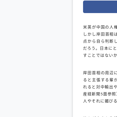
米英が中国の人
しかし岸田首相
点から自ら判断
だろう。日本に
すことではない
岸田首相の周辺
ると主張する輩
れると対中輸出や
産経新聞5面参
人やそれに媚び