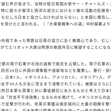
を望む声が高まり、当時の駐日英国大使サー・チャールズ・
、特に我々が東洋と西洋の双方におけるソ連の活動の危険性
りもむしろ日本と協力しなければならない」と本国に報告し
銘を受けたと言われる。（『大東亜戦争への道』中村粲著より
の外相であった幣原は日英の協力に全く無関心であり、むし
やがてエリオット大使は幣原の軟弱外交に絶望することになる
は支那の蒋介石軍が北伐の過程で南京を占領した。蒋介石軍
に同月24日に外国の領事館や居留地などを襲撃し、暴行・掠
、日本1人、イギリス3人、アメリカ1人、イタリア1人、
婦女子30人も少女に至るまで凌辱されている。被害はさらに
当然日本軍も英軍と共に暴徒鎮圧にあたるものと考えて日本
原は「対支不干渉政策」なるものを掲げて、イギリスからの出
みで反撃が行われ、米英の軍艦は南京城内に大量の砲弾を撃
て鎮圧した。日本海軍は幣原の方針を守って一発の砲弾も打