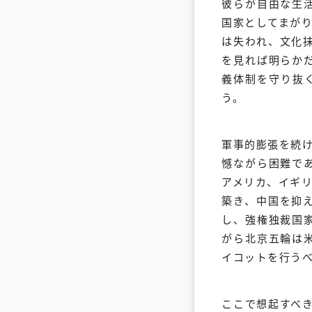
彼らが自由な生
国家としてまが
は失われ、文化
を見れば明らか
義体制を守り抜
う。
軍事的膨張を続け
憾ながら困難で
アメリカ、イギ
築き、中国を抑
し、強権独裁国
がら北京五輪は
イコットを行う
ここで想起すべき