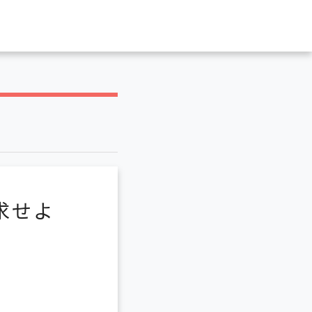
求せよ
）