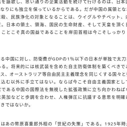
活を謳歌し、思い通りの企業活動を続けて行けるのは、日本
りなりにも独立を保っているからである。だが中国の属領とな
抹殺、民族浄化の対象となることは、ウイグルやチベット、
だ。日本の領土、領海、国民の生命財産、そして天皇を頂く
くことこそ真の国益であることを岸田首相は今こそしっかり
る中国に対し、防衛費がGDPの1％以下の日本が単独で太
ある。将来的には核武装を含めた自主防衛体制を築くべきで
リス、オーストラリア等自由民主主義理念を同じくする国々と
え込む以外に手立てはない。ならば今こそ自由主義国家とし
家である中国の国際法を無視した拡張政策に立ち向かわねば
米英加などと歩調を合わせ、人権弾圧に抗議する意思を明確
べきではないか。
はあの幣原喜重郎外相の「世紀の失策」である。1925年