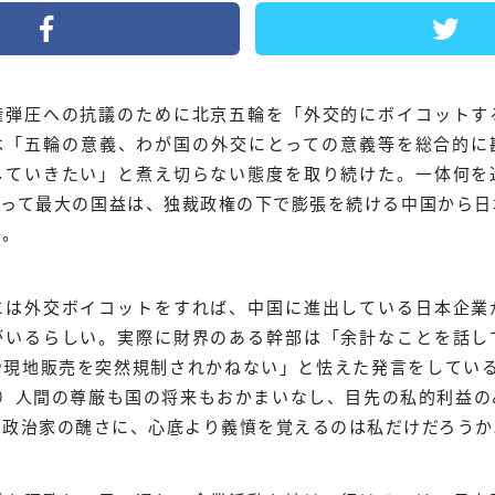
権弾圧への抗議のために北京五輪を「外交的にボイコットす
は「五輪の意義、わが国の外交にとっての意義等を総合的に
していきたい」と煮え切らない態度を取り続けた。一体何を
とって最大の国益は、独裁政権の下で膨張を続ける中国から日
か。
には外交ボイコットをすれば、中国に進出している日本企業
がいるらしい。実際に財界のある幹部は「余計なことを話し
現地販売を突然規制されかねない」と怯えた発言をしている
照）人間の尊厳も国の将来もおかまいなし、目先の私的利益の
る政治家の醜さに、心底より義憤を覚えるのは私だけだろうか