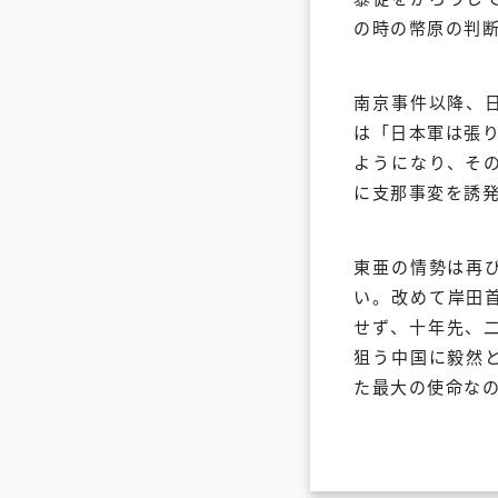
の時の幣原の判
南京事件以降、
は「日本軍は張
ようになり、そ
に支那事変を誘
東亜の情勢は再
い。改めて岸田
せず、十年先、
狙う中国に毅然
た最大の使命な