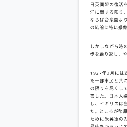
日英同盟の復活
洋に関する限り
ならば合衆国よ
の結論に特に感
しかしながら時
歩を繰り返し、
1927年3月に
た一部市民と共
の限りを尽くして
害した。日本人
し、イギリスは
た。ところが幣
ために米英軍の
暴徒をかろうじ