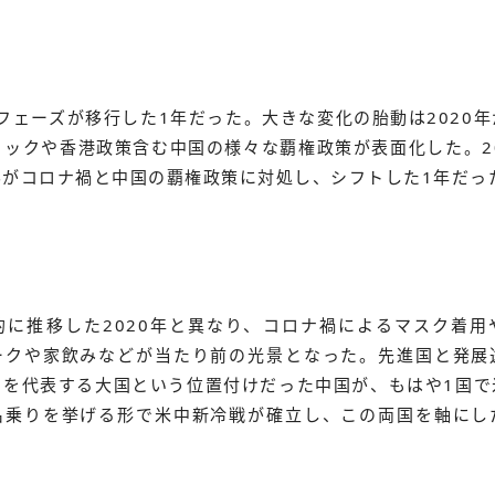
のフェーズが移行した1年だった。大きな変化の胎動は2020
ックや香港政策含む中国の様々な覇権政策が表面化した。2
界がコロナ禍と中国の覇権政策に対処し、シフトした1年だっ
的に推移した2020年と異なり、コロナ禍によるマスク着用
ークや家飲みなどが当たり前の光景となった。先進国と発展
国を代表する大国という位置付けだった中国が、もはや1国で
名乗りを挙げる形で米中新冷戦が確立し、この両国を軸にし
。