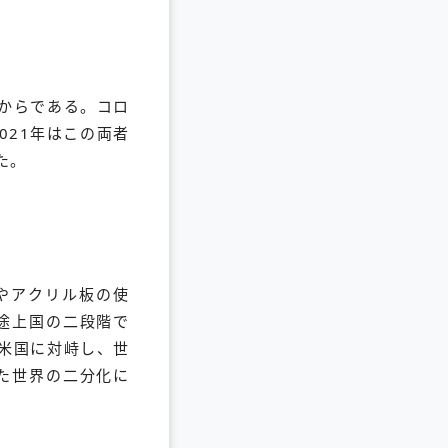
年からである。コロ
021年はこの両者
た。
やアクリル板の使
途上国の二段階で
米国に対峙し、世
た世界の二分化に