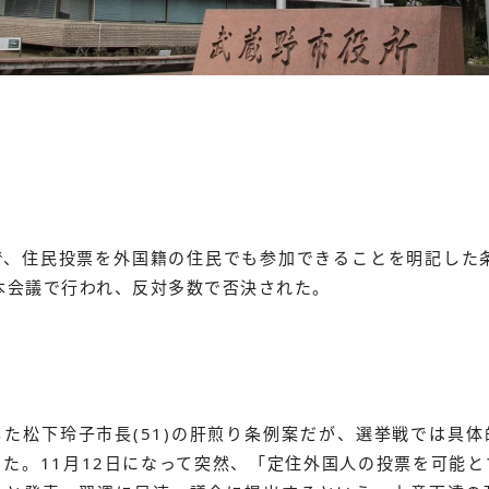
で、住民投票を外国籍の住民でも参加できることを明記した条
本会議で行われ、反対多数で否決された。
した松下玲子市長(51)の肝煎り条例案だが、選挙戦では具
た。11月12日になって突然、「定住外国人の投票を可能