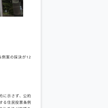
例案の採決が12
体的に示さず、公約
とする住民投票条例