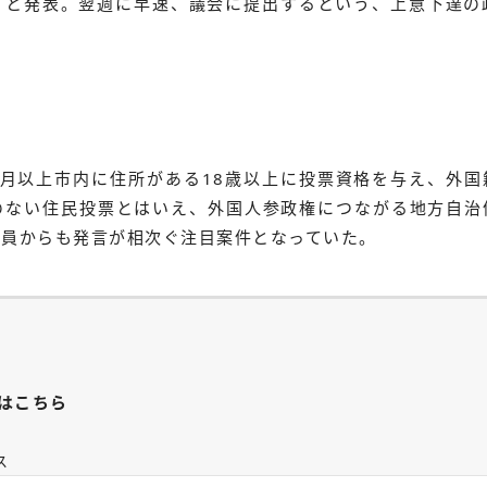
」と発表。翌週に早速、議会に提出するという、上意下達の
か月以上市内に住所がある18歳以上に投票資格を与え、外国
のない住民投票とはいえ、外国人参政権につながる地方自治
議員からも発言が相次ぐ注目案件となっていた。
はこちら
ス