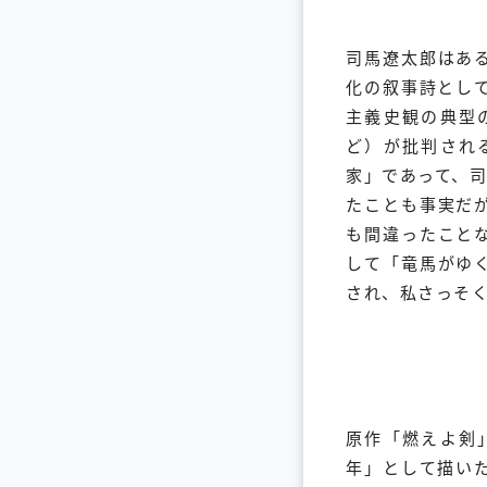
司馬遼太郎はあ
化の叙事詩とし
主義史観の典型
ど）が批判され
家」であって、
たことも事実だ
も間違ったこと
して「竜馬がゆ
され、私さっそ
原作「燃えよ剣
年」として描い