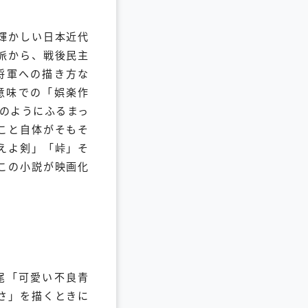
輝かしい日本近代
派から、戦後民主
将軍への描き方な
意味での「娯楽作
のようにふるまっ
こと自体がそもそ
えよ剣」「峠」そ
この小説が映画化
尾「可愛い不良青
さ」を描くときに