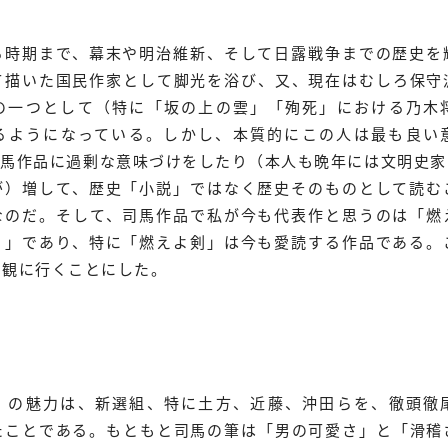
る時期まで、幕末や明治維新、そして日露戦争までの歴史を
て描いた国民作家として脚光を浴び、又、現在はむしろ保守
の一つとして（特に「坂の上の雲」「殉死」における乃木
るようになっている。しかし、本質的にこの人は最も良い
司馬作品に過剰な意味づけをしたり（本人も晩年には文明史家
が）増して、歴史「小説」ではなく歴史そのものとして読む
なのだ。そして、司馬作品で私が今も代表作と思うのは「燃
く」であり、特に「燃えよ剣」は今も愛読する作品である。
く観に行くことにした。
」の魅力は、新選組、特に土方、近藤、沖田らを、徹頭徹
たことである。もともと司馬の筆は「男の可愛さ」と「滑稽