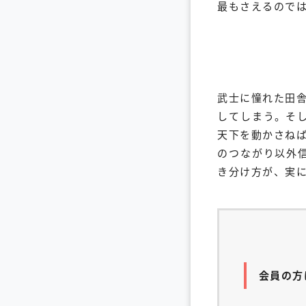
最もさえるので
武士に憧れた田
してしまう。そ
天下を動かさね
のつながり以外
き分け方が、実
会員の方