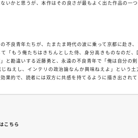
はないかと思うが、本作はその良さが最もよく出た作品の一つ
舎の不良青年たちが、たまたま時代の波に乗って京都に赴き、
して「もう俺たちはきちんとした侍、身分高きものなのだ、
ば」と勘違いする近藤勇と、永遠の不良青年で「俺は自分の剣
信じねえし、インテリの政治論なんか興味ねえよ」という土
に効果的で、読者には双方に共感を持てるように描き出されて
はこちら