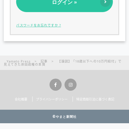
パスワードをお忘れですか ?
Yamato Press
>
記事
>
【論説】「18歳以下への10万円給付」で
見えてきた岸田政権の本質
会社概要
プライバシーポリシー
特定商取引法に基づく表記
©やまと新聞社