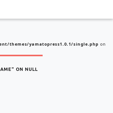
nt/themes/yamatopress1.0.1/single.php
on
NAME" ON NULL