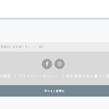
「防衛力」をも無くす―
>
図2
社概要
プライバシーポリシー
特定商取引法に基づく
©やまと新聞社