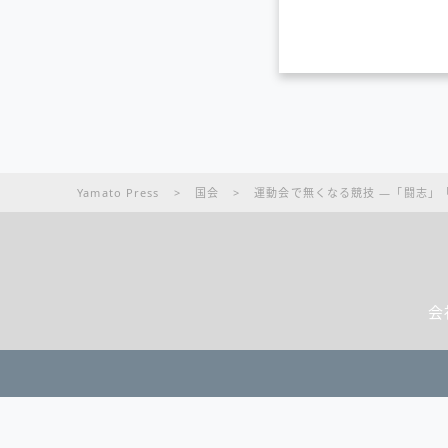
Yamato Press
>
国会
>
運動会で無くなる競技 ―「闘志」
会