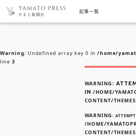
記事一覧
Warning
: Undefined array key 0 in
/home/yamato
line
3
WARNING
: ATTE
IN
/HOME/YAMATO
CONTENT/THEMES
WARNING
: ATTEMP
/HOME/YAMATOPR
CONTENT/THEMES