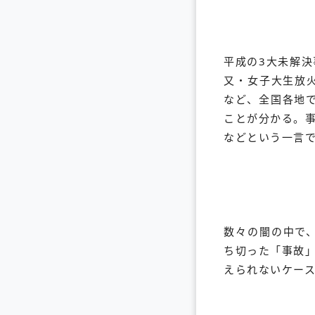
平成の3大未解
又・女子大生放
など、全国各地
ことが分かる。
などという一言
数々の闇の中で
ち切った「事故
えられないケー