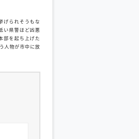
挙げられそうもな
低い県警ほど凶悪
本部を起ち上げた
う人物が市中に放