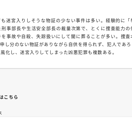
ても迷宮入りしそうな物証の少ない事件は多い。経験的に「
た刑事部長や生活安全部長の裁量次第で、とくに捜査能力の
件を事故や自殺、失踪扱いにして闇に葬ることが多い。捜査
、申し分のない物証がありながら自供を得られず、犯人であろ
が風化し、迷宮入りしてしまった凶悪犯罪も複数ある。
はこちら
ス