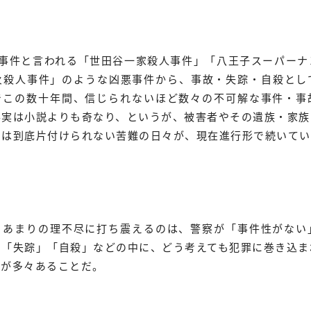
決事件と言われる「世田谷一家殺人事件」「八王子スーパーナ
火殺人事件」のような凶悪事件から、事故・失踪・自殺とし
でこの数十年間、信じられないほど数々の不可解な事件・事
事実は小説よりも奇なり、というが、被害者やその遺族・家族
では到底片付けられない苦難の日々が、現在進行形で続いてい
、あまりの理不尽に打ち震えるのは、警察が「事件性がない
」「失踪」「自殺」などの中に、どう考えても犯罪に巻き込ま
スが多々あることだ。