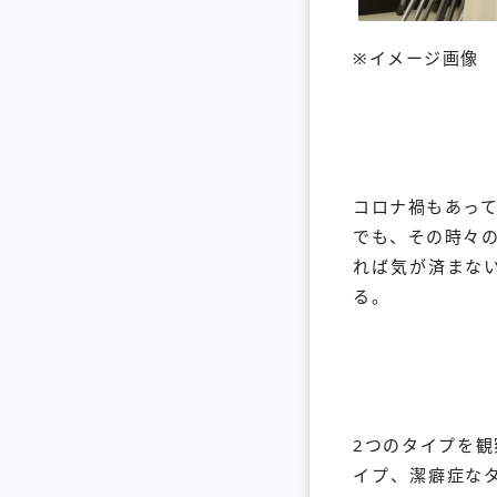
※イメージ画像
コロナ禍もあっ
でも、その時々
れば気が済まな
る。
2つのタイプを
イプ、潔癖症な