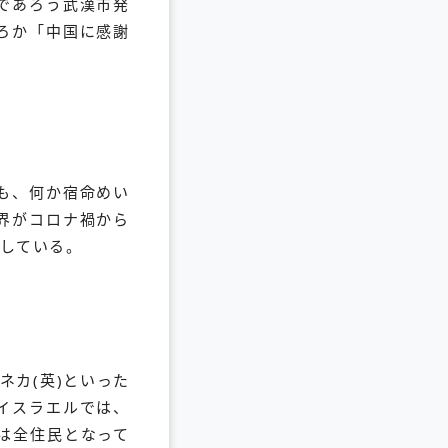
であろう武漢市発
ろか「中国に感謝
も、何か宿命めい
界がコロナ禍から
している。
ネカ(英)といった
イスラエルでは、
象は全住民となって