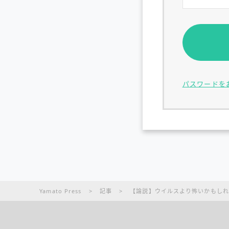
パスワードを
Yamato Press
>
記事
>
【論説】ウイルスより怖いかもしれ