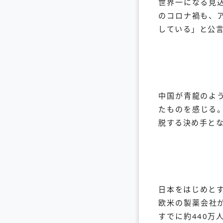
世界一になる見
のコロナ禍も、
している」と公
中国が青龍のよ
たものを感じる
脱する決め手と
日本をはじめとす
欧米の製薬会社
すでに約440万