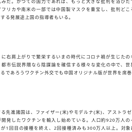
込みだ。かつての国力であれば、もっと大きな批判を浴びた
アフリカや南米の一部では中国製マスクを重宝し、批判どこ
言する発展途上国の指導者もいる。
うに右肩上がりで繁栄するいまの時代にコロナ禍が生じたの
。都市伝説界隈なら陰謀論を確信する様々な変化の中で、世
なるであろうワクチン外交でも中国オリジナル版が世界を席巻
る先進諸国は、ファイザー(米)やモデルナ(米)、アストラゼ
が開発したワクチンを輸入し始めている。人口約920万人の
人が1回目の接種を終え、2回接種済みも300万人以上。対