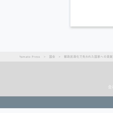
Yamato Press
>
国会
>
郵政民政化で失われた国家への貢献
会