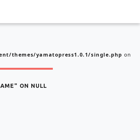
nt/themes/yamatopress1.0.1/single.php
on
NAME" ON NULL