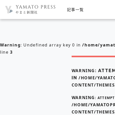
記事一覧
Warning
: Undefined array key 0 in
/home/yamato
line
3
WARNING
: ATTE
IN
/HOME/YAMATO
CONTENT/THEMES
WARNING
: ATTEMP
/HOME/YAMATOPR
CONTENT/THEMES