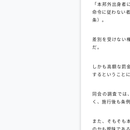
「本邦外出身者
命令に従わない
条）。
差別を受けない
だ。
しかも高額な罰
するということ
同会の調査では
く、施行後も条
また、そもそも
のかも曖昧であ