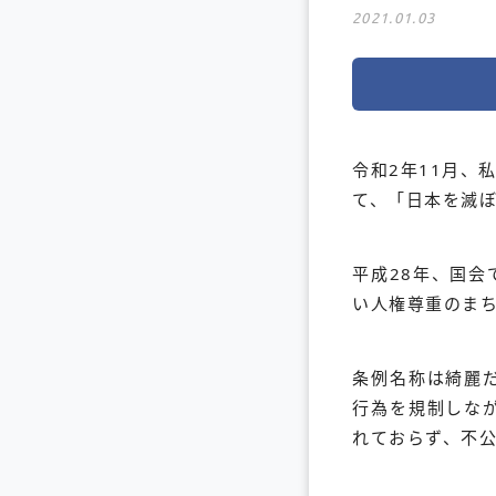
2021.01.03
令和2年11月、
て、「日本を滅ぼ
平成28年、国
い人権尊重のま
条例名称は綺麗
行為を規制しな
れておらず、不