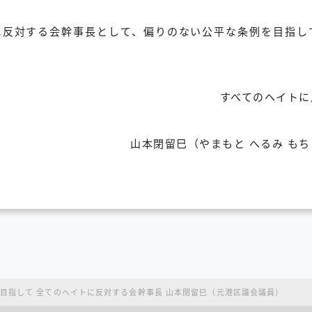
に反対する会幹事長として、偏りのない公平な条例を目指し
すべてのヘイトに
山本閉留巳（やまもと へるみ も
目指して 全てのヘイトに反対する会幹事長 山本閉留巳（元港区議会議員）