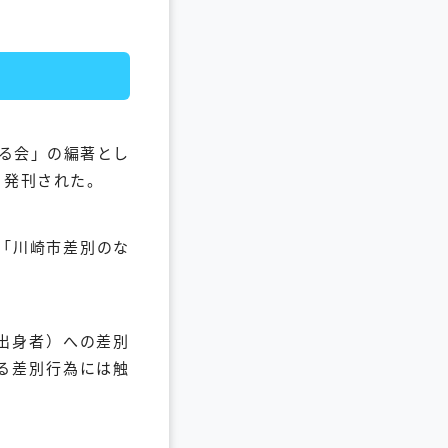
する会」の編著とし
り発刊された。
「川崎市差別のな
出身者）への差別
る差別行為には触