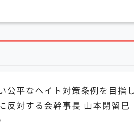
い公平なヘイト対策条例を目指し
に反対する会幹事長 山本閉留巳
）