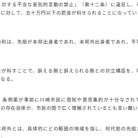
に対する不当な差別的言動の禁止」（第十二条）に違反し、
者に対して、五十万円以下の罰金が科せられることになってい
権利は、先祖が本邦出身者であれ、本邦外出身者であれ、平
金が科すことで、訴える側と訴えられる側との対立構造を、
になる。
、条例案が事前に川崎市民に周知や意見集約が十分なされ
例の存在自体が、市民の間で広く理解されているとも言い難い
本邦外とは、具体的にどの範囲の地域を指し、何代前の先祖
る。