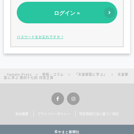
パスワードをお忘れですか ?
Yamato Press
>
寄稿・コラム
>
「天皇御製に学ぶ」
>
天皇御
製に学ぶ 第四十七回 四宮正貴
会社概要
プライバシーポリシー
特定商取引法に基づく表記
©やまと新聞社