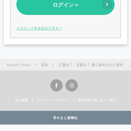
パスワードをお忘れですか ?
Yamato Press
>
国会
>
正露丸？ 征露丸？ 薬に秘められた歴史
会社概要
プライバシーポリシー
特定商取引法に基づく表記
©やまと新聞社