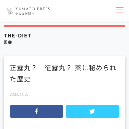
nav
THE-DIET
国会
正露丸？ 征露丸？ 薬に秘められ
た歴史
2020.09.01