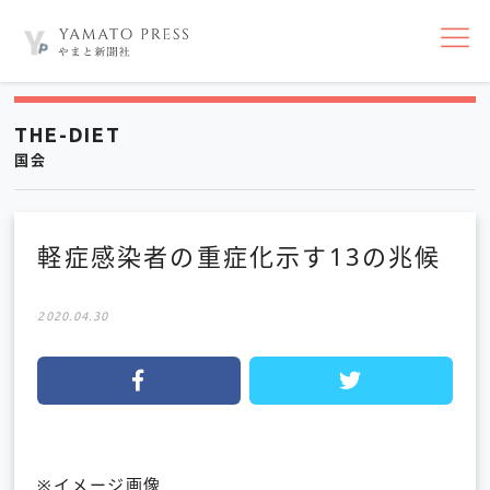
nav
THE-DIET
国会
軽症感染者の重症化示す13の兆候
2020.04.30
※イメージ画像