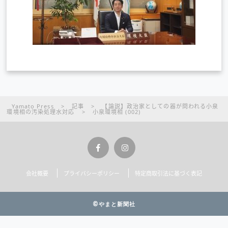
Yamato Press
>
記事
>
【論説】政治家としての器が問われる小泉
環境相の汚染処理水対応
>
小泉環境相 (002)
会社概要
プライバシーポリシー
特定商取引法に基づく表記
©やまと新聞社