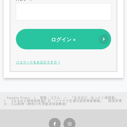
パスワードをお忘れですか ?
Yamato Press
>
寄稿・コラム
>
「なるほど、なっとく政経塾」
>
【なるほど納得政経塾】㊲ 「ハイテク企業の技術革新戦略」 経済学博
士 小山和伸（神奈川大学経済学部教授）