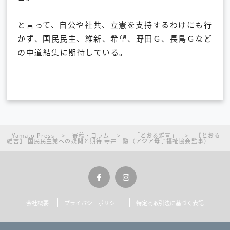
と言って、自公や社共、立憲を支持するわけにも行
かず、国民民主、維新、希望、野田Ｇ、長島Ｇなど
の中道結集に期待している。
Yamato Press
>
寄稿・コラム
>
「とおる雑言」
>
【とおる
雑言】 国民民主党への疑問と期待 寺井 融（アジア母子福祉協会監事）
会社概要
プライバシーポリシー
特定商取引法に基づく表記