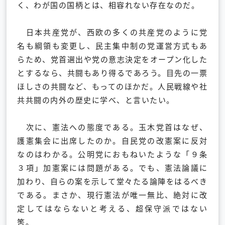
く、わが国の国柄とは、相容れない存在なのだ。
日本共産党が、西欧の多くの共産党のように党
名も綱領も変更し、民主集中制の党運営方式もあ
らため、党首選出や党の意志決定をオープン化した
とするなら、共闘もあり得るであろう。目先の一票
ほしさの共闘など、もってのほかだ。人民戦線や社
共共闘の内外の歴史に学べ、と言いたい。
次に、憲法への態度である。玉木党首はなぜ、
護憲集会に出席したのか。自民党の改憲案に反対
なのはわかる。公明党におもねいたような「９条
３項」加憲案には問題がある。でも、憲法論議に
加わり、自らの案を示して堂々たる論陣をはるべき
である。まさか、現行憲法が唯一無比、絶対に改
定してはならないと考える、超保守派ではない
筈。