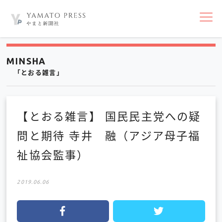
nav
MINSHA
「とおる雑言」
【とおる雑言】 国民民主党への疑
問と期待 寺井 融（アジア母子福
祉協会監事）
2019.06.06