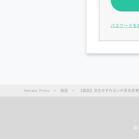
パスワードを
Yamato Press
>
論説
>
【論説】羽生ゆずれないの芸名変更
会