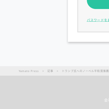
パスワードを
Yamato Press
>
記事
>
トランプ氏へのノーベル平和賞推薦
会