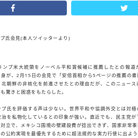
ンプ氏会見(本人ツイッターより)
ランプ米大統領をノーベル平和賞候補に推薦したとの報道
身が、2月15日の会見で「安倍首相から5ページの推薦の
。北朝鮮の非核化を前進させたとの理由だが、このニュース
にも驚きと困惑をもたらした。
ンプ氏を評価する声は少ない。世界平和や協調外交とは対極
政治を私物化しているとの印象が強い。直近でも、民主党が
の対立で、メキシコ国境の壁建設費が捻出できず、国家非常事
身の公約実現を最優先するために超法規的な実力行使に出よう