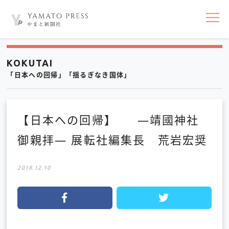
nav
KOKUTAI
「日本への回帰」「揺るぎなき国体」
【日本への回帰】 ―靖國神社
御親拝― 展転社編集長 荒岩宏奨
2018.12.10