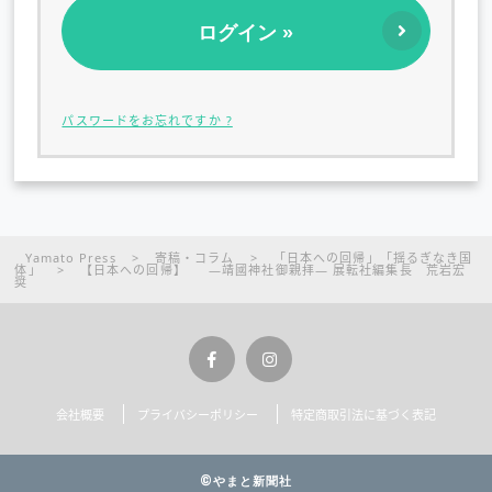
パスワードをお忘れですか ?
Yamato Press
>
寄稿・コラム
>
「日本への回帰」「揺るぎなき国
体」
>
【日本への回帰】 ―靖國神社御親拝― 展転社編集長 荒岩宏
奨
会社概要
プライバシーポリシー
特定商取引法に基づく表記
©やまと新聞社