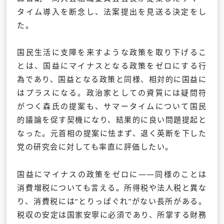
タイム導入を断念し、法案提出を見送る決定をし
た。
国民生活に支障を来すような政策を取り下げるこ
とは、国益にマイナスとなる政策をゼロにする行
為であり、国益となる政策と同様、相対的に国益に
はプラスになる。政治家としての資質には疑問符
がつく森氏の提案も、サマータイムについて国民
的議論を促す契機になり、結果的に良い問題提起と
なった。元首相の提案に怯まず、退く英断を下した
党の研究会に対しても率直に評価したい。
国益にマイナスの政策をゼロに――同様のことは
消費増税についても言える。所得税や法人税と異な
り、消費税には“とりっぱぐれ”がない長所がある。
税収の安定は国家安寧に必須であり、所掌する財務