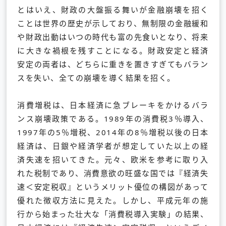
とはいえ、財政の大盤振る舞いが金融崩壊を招く
ことは世界の歴史が示しており、無制限の金融緩和
や財政出動はいつの時代も富の先食いとなり、将来
に大きな禍根を残すことになる。財政安定と経済
安定の両者は、どちらに重きを置きすぎてもバラン
スを失い、全ての崩壊を導く結果を招く。
消費増税は、日本経済に急ブレーキをかけるバラ
ンス崩壊政策である。1989年の消費税3％導入、
1997年の5％増税、2014年の8％増税以後の日本
経済は、日銀や経済学者が想定していた以上の経
済失速を招いてきた。元々、欧米を参考に取り入
れた税制であり、消費意欲の旺盛な国では『経済失
速＜安定税収』というメリット優位の構図があって
優れた徴収方法に見えた。しかし、平成元年の施
行から始まった壮大な「消費税導入実験」の結果、