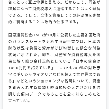
省にとって至上命題と言える。だからこそ、同省が
躍起になって消費税導入に邁進することはよく理解
できる。そして、全体を俯瞰してその必要性を客観
的に判断することは政治の仕事である。
国際通貨基金(IMF)が10月に公表した主要各国政府
のバランスシートを分析する報告書では、日本の
財政状況は負債と資産がほぼ均衡した健全な財務
状況が示された。即ち、財務省が消費税導入を国
民に解く際の金科玉条としている「日本の借金は
1000兆円を超えている」「GDP比200％の財政赤
字はギリシャやイタリアなどを超えて世界最悪であ
る」などというショッキングな説明について、資産
を組み入れず負債額と経済規模の大きさだけを強
調した偏向データであることを公に知らしめたと
言っていい。