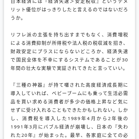
日本経済には『経済失速＞安定税収』というデメ
リット優位がはっきりしたと言えるのではないだろ
うか。
リフレ派の主張を持ち出すまでもなく、消費増税
による消費抑制が所得税や法人税の税収減を招き、
財政安定にプラスにならないどころか、経済失速
で国民全体を不幸にするシステムであることが30
年間の壮大な実験で実証されてきたと言っていい。
『三種の神器』が持て囃された高度経済成長期に
導入していれば、ベビーブームにも乗って生活必需
品を買い求める消費者が多少の価格上昇など気に
せずに受け入れることもできたかもしれない。しか
し、消費税を導入した1989年4月から2年後の
1991年3月にバブル経済が崩壊し、日本の『失わ
れた20年』が始まった。最早、各家庭に全ての必