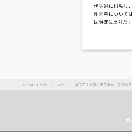
代表選に出馬し
性天皇について
は明確に反対だ
Yamato Press
>
国会
>
国民民主党津村衆院議員「皇統の安
会