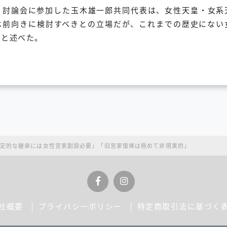
、討論会に参加した玉木雄一郎共同代表は、女性天皇・女系
は前向きに検討すべきとの立場だが、これまでの歴史にない
」と述べた。
定的な継承には女性宮家創設必要」「旧宮家復帰は極めて非現実的」
社概要
プライバシーポリシー
特定商取引法に基づく