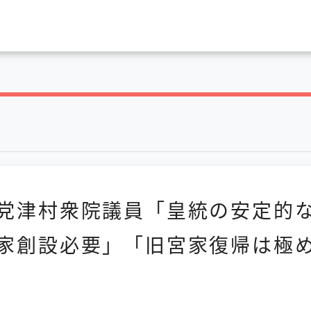
党津村衆院議員「皇統の安定的
家創設必要」「旧宮家復帰は極