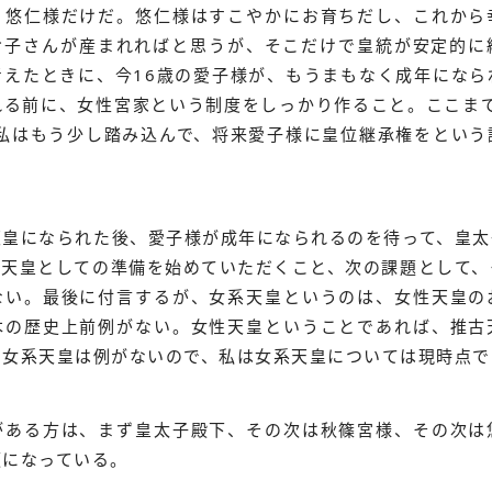
、悠仁様だけだ。悠仁様はすこやかにお育ちだし、これから
お子さんが産まれればと思うが、そこだけで皇統が安定的に
考えたときに、今16歳の愛子様が、もうまもなく成年になら
れる前に、女性宮家という制度をしっかり作ること。ここまで
、私はもう少し踏み込んで、将来愛子様に皇位継承権をという
天皇になられた後、愛子様が成年になられるのを待って、皇太
性天皇としての準備を始めていただくこと、次の課題として、
ない。最後に付言するが、女系天皇というのは、女性天皇の
本の歴史上前例がない。女性天皇ということであれば、推古
、女系天皇は例がないので、私は女系天皇については現時点で
がある方は、まず皇太子殿下、その次は秋篠宮様、その次は
順になっている。