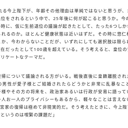
られる今上陛下が、年齢その他理由は単純ではないと思うが、
位をされるという中で、25年後に何が起こると思うか。今
の時に、仮に生前退位の議論が起きたとして、たった6つしか
られるのか。ほとんど健康状態は近いはずだ。その時に悠仁
とか、今わからないことだが、いずれにしても選択肢は限ら
在だったとして100歳を超えている。そう考えると、皇位
デリケートなテーマだ。
復帰について議論される方がいる。戦後直後に皇籍離脱され
の男性が愛子様とご結婚されたらどうかと非常に乱暴なこ
子様やその方の将来を、政治家あるいは行政が安易に語って
一人お一人のプライバシーもあるから、軽々なことは言えな
旧宮家の復帰は極めて非現実的だ。そう考えたときに、今上陛
設というのは喫緊の課題だ」