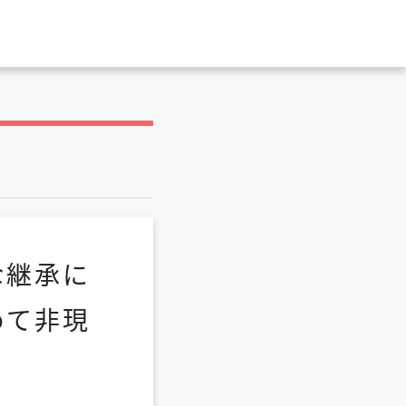
な継承に
めて非現