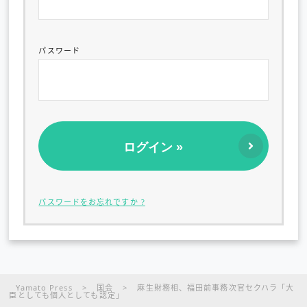
パスワード
パスワードをお忘れですか ?
Yamato Press
>
国会
>
麻生財務相、福田前事務次官セクハラ「大
臣としても個人としても認定」