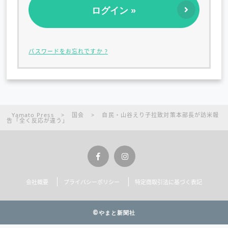
パスワードをお忘れですか ?
Yamato Press
>
国会
>
自民・山谷えり子拉致対策本部長が訪米報
告「全く反応が違う」
会社概要
プライバシーポリシー
特定商取引法に基づく表記
©やまと新聞社