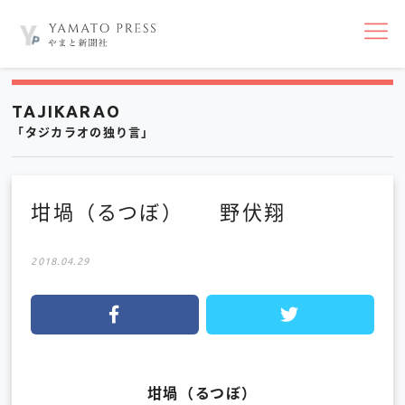
nav
TAJIKARAO
「タジカラオの独り言」
坩堝（るつぼ） 野伏翔
2018.04.29
坩堝（るつぼ）