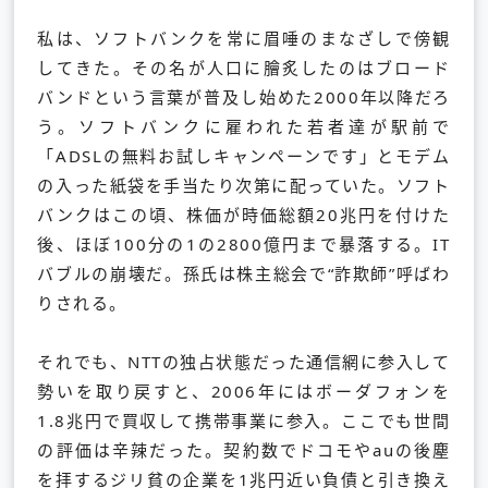
私は、ソフトバンクを常に眉唾のまなざしで傍観
してきた。その名が人口に膾炙したのはブロード
バンドという言葉が普及し始めた2000年以降だろ
う。ソフトバンクに雇われた若者達が駅前で
「ADSLの無料お試しキャンペーンです」とモデム
の入った紙袋を手当たり次第に配っていた。ソフト
バンクはこの頃、株価が時価総額20兆円を付けた
後、ほぼ100分の1の2800億円まで暴落する。IT
バブルの崩壊だ。孫氏は株主総会で“詐欺師”呼ばわ
りされる。
それでも、NTTの独占状態だった通信網に参入して
勢いを取り戻すと、2006年にはボーダフォンを
1.8兆円で買収して携帯事業に参入。ここでも世間
の評価は辛辣だった。契約数でドコモやauの後塵
を拝するジリ貧の企業を1兆円近い負債と引き換え