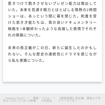
惹きつけて飽きさせないプレゼン能力は傑出して
いた。未来を見通す眼力とほとばしる情熱の2時間
ショーは、あっという間に幕を閉じた。刺激を受
けた若き才能たちは、質の良いドキュメンタリー
映画を1本観終わったような高揚した表情でそれぞ
れの帰路についた。
未来の孫正義がこの日、新たに誕生したのかもし
れない。そんな歴史の連続性にドラマを感じなが
ら私も家路についた。
Yamato Press
>
寄稿・コラム
>
【読者投稿】孫正義、異能ぶりを
見せつけたプレゼン2時間 上村吉弘 フリーライター