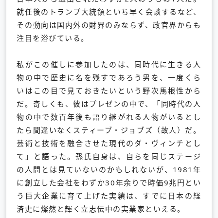
就任後のトランプ大統領といち早く会談するなど、
その動向は国内外の財界のみならず、政官界からも
注目を浴びている。
私がこの催しに参加したのは、同時代に生きる人
物の中で歴史に名を残すであろう男を、一度くら
いはこの目で見ておきたいという野次馬根性から
だ。奇しくも、彼はプレゼンの中で、「同時代の人
物の中で数百年後も語り継がれる人物がいるとし
たら間違いなくスティーブ・ジョブズ（故人）だ。
芸術と技術を融合させた現代のダ・ヴィンチとし
て」と語った。孫氏自身は、自らを同じステージ
の人間とは見ていないのかもしれないが、1981年
に創立した会社をわずか30年余りで時価9兆円とい
う巨大企業に育て上げた実績は、すでに日本の経
済史に燦然と輝く立志伝中の実業家といえる。