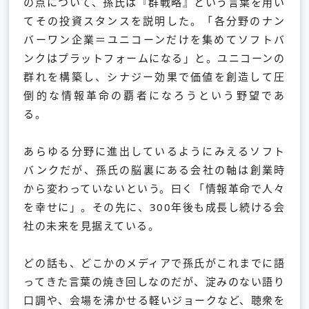
の点について、孫氏は『群戦略』という言葉を用い
てその投資スタンスを説明した。「各分野のナン
バーワン企業＝ユニコーンだけを集めてソフトバ
ンクはプラットフォームになる」と。ユニコーンの
群れを構築し、シナジー効果で価値を創造して圧
倒的な情報革命の覇者になろうという野望であ
る。
あらゆる分野に進出しているようにみえるソフト
バンクだが、孫氏の脳裏にある会社の軸は創業時
から変わっていないという。曰く「情報革命で人々
を幸せに」。その先に、300年後も成長し続ける会
社の未来を見据えている。
どの話も、どこかのメディアで孫氏がこれまでに語
ってきた言葉の焼き回しなのだが、淀みのない語り
口調や、会場を沸かせる軽いジョークなど、聴衆を