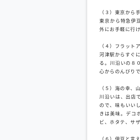
（３）東京から
東京から特急伊
外にお手軽に行
（４）フラット
河津駅からすぐ
る。川沿いの８
心からのんびり
（５）海の幸、
川沿いは、出店
ので、味もいい
きは美味。デコ
ビ、ホタテ、サ
（６）伊豆と言