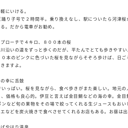
手軽にいける。
豆踊り子号で２時間半。乗り換えなし、駅についたら河津桜
ける。だから電車がお勧め。
アプローチで４キロ、８００本の桜
に川沿いの道をずっと歩くのだが、平たんでとても歩きやすい
００本のピンクに色づいた桜を見ながらそぞろ歩けば、日ご
できますよ。
山の幸に舌鼓
でいっぱい。桜を見ながら、食べ歩きがまた楽しい。地元の
し、価格も良心的。伊豆と言えば金目鯛などの海の幸。金目
ポンなど旬の果物をその場で絞ってくれる生ジュースもおい
ザエなどを炭火焼きで食べさせてくれるお店もある。お昼は出
えばやはり温泉