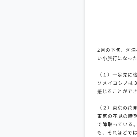
2月の下旬、河
い小旅行になっ
（１）一足先に
ソメイヨシノは
感じることがで
（２）東京の花
東京の花見の時
で陣取っている
も、それほどで