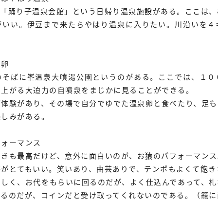
、「踊り子温泉会館」という日帰り温泉施設がある。ここは、
がいい。伊豆まで来たらやはり温泉に入りたい。川沿いを４
。
泉卵
のそばに峯温泉大噴湯公園というのがある。ここでは、１０
き上がる大迫力の自噴泉をまじかに見ることができる。
ご体験があり、その場で自分でゆでた温泉卵と食べたり、足も
楽しみがある。
フォーマンス
歩きも最高だけど、意外に面白いのが、お猿のパフォーマンス
芸がとてもいい。笑いあり、曲芸ありで、テンポもよくて飽き
らしく、お代をもらいに回るのだが、よく仕込んであって、札
れるのだが、コインだと受け取ってくれないのである。（籠に