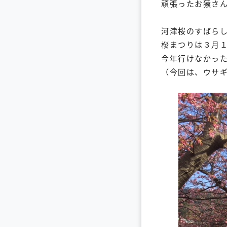
頑張ったお猿さ
河津桜のすばら
桜まつりは３月
今年行けなかっ
（今回は、ウサ