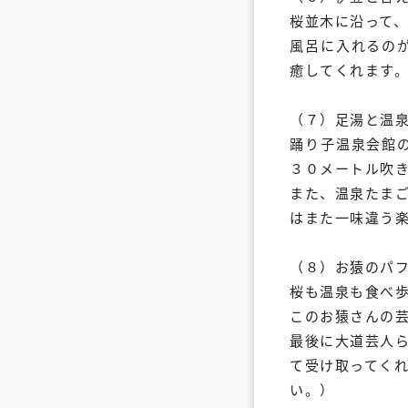
桜並木に沿って
風呂に入れるの
癒してくれます
（７）足湯と温
踊り子温泉会館
３０メートル吹
また、温泉たま
はまた一味違う
（８）お猿のパ
桜も温泉も食べ
このお猿さんの
最後に大道芸人
て受け取ってく
い。）