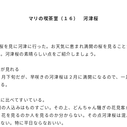
マリの喫茶室（１６） 河津桜
津桜を見に河津に行った。お天気に恵まれ満開の桜を見ること
た。河津桜の素晴らしい点をご紹介しましょう。
桜が見れる
３月下旬だが、早咲きの河津桜は２月に満開になるので、一
きる。
見に比べてすいている。
期の人込みはものすごい。その上、どんちゃん騒ぎの花見客
。花を見るのか人を見るのか分からない。その点河津桜は混
はない。特に平日ならなおいい。