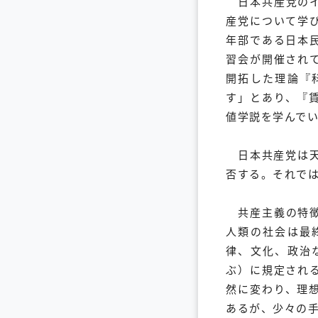
日本共産党のイ
産党について学
年部である日本
習会が開催され
開拓した理論『
す」とあり、『
値学説を学んで
日本共産党は天
否する。それで
共産主義の特徴
人類の社会は最
律、文化、政治
ぶ）に規定され
然に変わり、理
あるが、少々の