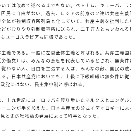
ついては改めて述べるまでもない。ベトナム、キューバ、ラ
、国民に自由がない。過去、ロシアの前身のソ連は共産主義
連全体が強制収容所列島と化していて、共産主義を批判した
などがむりやり強制収容所に送られ、二千万人ともいわれる
国もユーゴスラビアも同様であった。
主義である。一般に左翼全体主義と呼ばれる。共産主義国
（労働党）は、みんなの意思を代表しているとされ、無条件
。従わない人、自由を主張する人は、みんなの敵、国民の敵
れる。日本共産党においても、上級に下級組織は無条件に従
の政党にはない、民主集中制と呼ばれる。
、十九世紀にヨーロッパを渡り歩いたマルクスとエンゲル
レーニンが手を加えた。日本共産党の公式イデオロギーによ
発見と史的唯物論の発展によって科学となった。