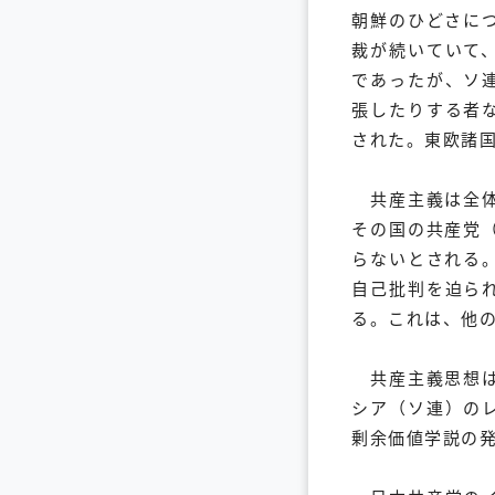
朝鮮のひどさに
裁が続いていて
であったが、ソ
張したりする者
された。東欧諸
共産主義は全体
その国の共産党
らないとされる
自己批判を迫ら
る。これは、他
共産主義思想は
シア（ソ連）の
剰余価値学説の