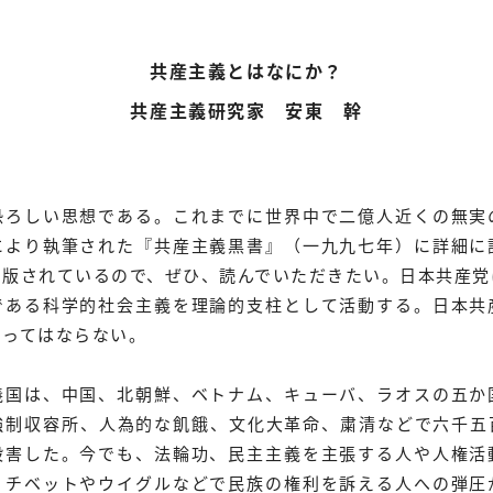
共産主義とはなにか？
共産主義研究家 安東 幹
ろしい思想である。これまでに世界中で二億人近くの無実
により執筆された『共産主義黒書』（一九九七年）に詳細に
出版されているので、ぜひ、読んでいただきたい。日本共産党
である科学的社会主義を理論的支柱として活動する。日本共
あってはならない。
国は、中国、北朝鮮、ベトナム、キューバ、ラオスの五か
強制収容所、人為的な飢餓、文化大革命、粛清などで六千五
殺害した。今でも、法輪功、民主主義を主張する人や人権活
、チベットやウイグルなどで民族の権利を訴える人への弾圧