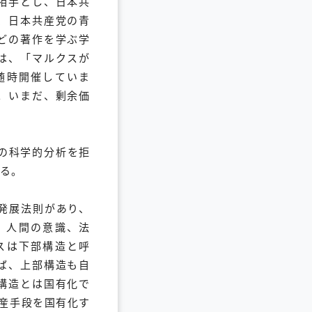
相手とし、日本共
、日本共産党の青
どの著作を学ぶ学
は、「マルクスが
随時開催していま
。いまだ、剰余価
の科学的分析を拒
る。
発展法則があり、
、人間の意識、法
スは下部構造と呼
ば、上部構造も自
構造とは国有化で
産手段を国有化す