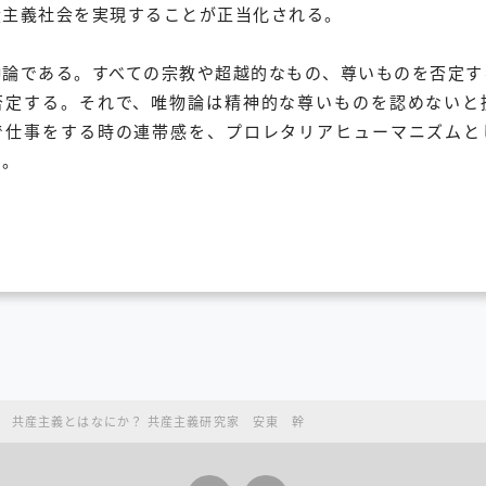
産主義社会を実現することが正当化される。
論である。すべての宗教や超越的なもの、尊いものを否定す
否定する。それで、唯物論は精神的な尊いものを認めないと
で仕事をする時の連帯感を、プロレタリアヒューマニズムと
る。
>
共産主義とはなにか？ 共産主義研究家 安東 幹