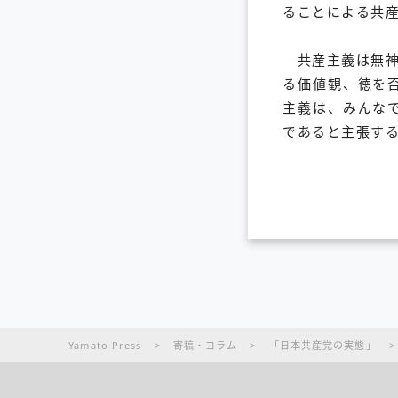
ることによる共
共産主義は無神
る価値観、徳を
主義は、みんな
であると主張す
Yamato Press
>
寄稿・コラム
>
「日本共産党の実態」