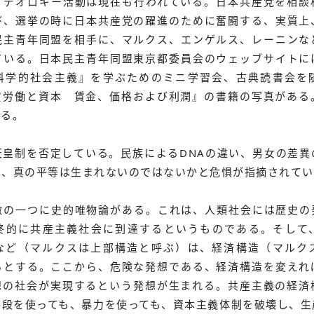
デオロギー活動は現在も行われている。日本共産党を相談
び、選挙の時に日本共産党の躍進のために奮闘する、実質上
民主青年同盟を相手に、マルクス、エンゲルス、レーニンな
ている。日本民主青年同盟東京都委員会のウェッブサイトに
科学的社会主義』を学ぶためのミニ学習会、古典読書会を
賃労働と資本 賃金、価格および利潤』の書籍の写真がある
いる。
皇制を否定している。民族によるDNAの違い、男女の差異
は、真の平等は生まれないのではないかと危惧が指摘されてい
の一つに史的唯物論がある。これは、人類社会には歴史の
終的に共産主義社会に到達するというものである。そして
など（マルクスは上部構造と呼ぶ）は、経済構造（マルク
るとする。ここから、危険な発想である、経済構造を変えれ
想の社会が実現するという発想が生まれる。共産主義の経済
手段を使っても、暴力を使っても、資本主義体制を破壊し、生