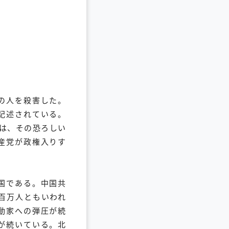
の人を殺害した。
記述されている。
は、その恐ろしい
産党が政権入りす
国である。中国共
百万人ともいわれ
動家への弾圧が続
が続いている。北