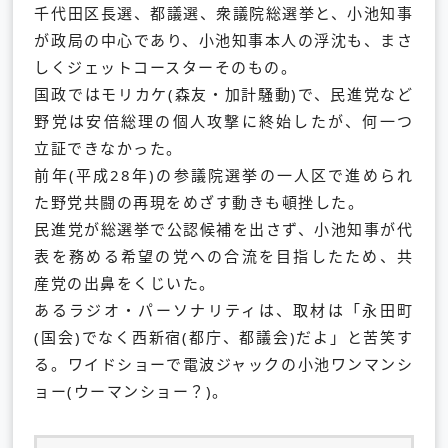
千代田区長選、都議選、衆議院総選挙と、小池知事
が政局の中心であり、小池知事本人の浮沈も、まさ
しくジェットコースターそのもの。
国政ではモリカケ(森友・加計騒動)で、民進党など
野党は安倍総理の個人攻撃に終始したが、何一つ
立証できなかった。
前年(平成28年)の参議院選挙の一人区で進められ
た野党共闘の再現をめざす動きも頓挫した。
民進党が総選挙で公認候補を出さず、小池知事が代
表を務める希望の党への合流を目指したため、共
産党の出鼻をくじいた。
あるラジオ・パーソナリティは、取材は「永田町
(国会)でなく西新宿(都庁、都議会)だよ」と苦笑す
る。ワイドショーで電波ジャックの小池ワンマンシ
ョー(ウーマンショー？)。