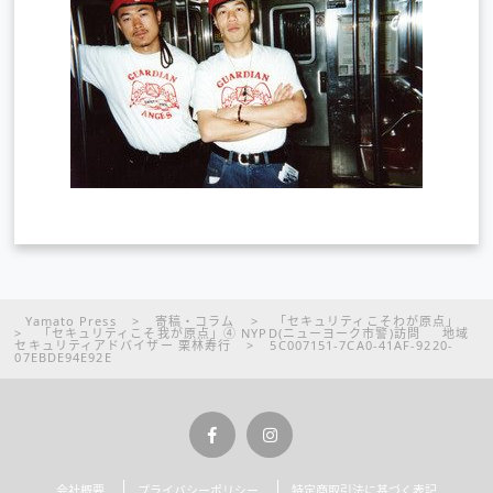
Yamato Press
>
寄稿・コラム
>
「セキュリティこそわが原点」
>
「セキュリティこそ我が原点」④ NYPD(ニューヨーク市警)訪問 地域
セキュリティアドバイザー 栗林寿行
>
5C007151-7CA0-41AF-9220-
07EBDE94E92E
会社概要
プライバシーポリシー
特定商取引法に基づく表記