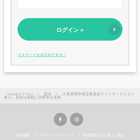
パスワードをお忘れですか ?
Yamato Press
>
国会
>
大東亜戦争戦没者遺品ネットオークション
取引、政府は規制に消極的な見解
会社概要
プライバシーポリシー
特定商取引法に基づく表記