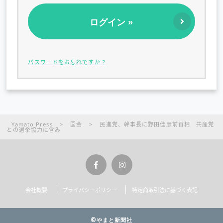
パスワードをお忘れですか ?
Yamato Press
>
国会
>
民進党、幹事長に野田佳彦前首相 共産党
との選挙協力に含み
会社概要
プライバシーポリシー
特定商取引法に基づく表記
©やまと新聞社