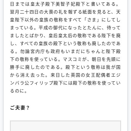
日までは皇太子殿下美智子妃殿下と書いてある。
翌月二十四日の大喪の礼を報ずる紙面を見ると、天
皇陛下以外の皇族の敬称をすべて「さま」にしてし
まっている。平成の御代になったとたんに、待って
ましたとばかり、皇后皇太后の敬称である陛下を廃
し、すべての皇族の殿下という敬称も廃したのであ
る。勿論宮内庁も政府もいまだにちゃんと陛下殿
下の敬称を使っている。マスコミが、朝日を先頭に
勝手に廃したのである。殿下という敬称は我が国
から消え去った。来日した英国の女王配偶者エジ
ンバラ公フィリップ殿下には殿下の敬称を使ってい
るのに。
ご夫妻？