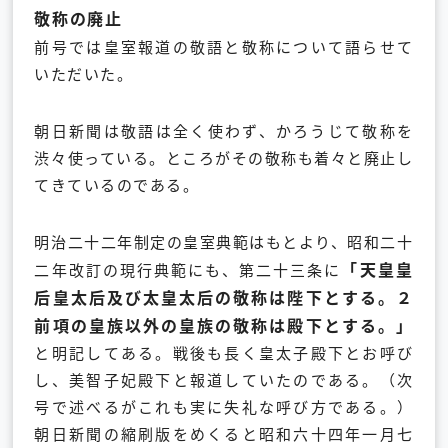
敬称の廃止
前号では皇室報道の敬語と敬称について語らせて
いただいた。
朝日新聞は敬語は全く使わず、かろうじて敬称を
渋々使っている。ところがその敬称も着々と廃止し
てきているのである。
明治二十二年制定の皇室典範はもとより、昭和二十
「天皇皇
二年改訂の現行典範にも、第二十三条に
后皇太后及び太皇太后の敬称は陛下とする。２
前項の皇族以外の皇族の敬称は殿下とする。」
と明記してある。戦後も長く皇太子殿下とお呼び
し、美智子妃殿下と報道していたのである。（次
号で述べるがこれも実に失礼な呼び方である。）
朝日新聞の縮刷版をめくると昭和六十四年一月七